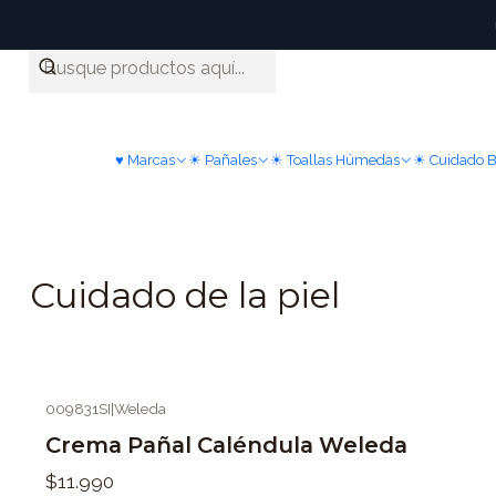
♥ Marcas
☀ Pañales
☀ Toallas Húmedas
☀ Cuidado 
Cuidado de la piel
009831SI
|
Weleda
Crema Pañal Caléndula Weleda
$11.990