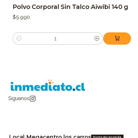
Polvo Corporal Sin Talco Aiwibi 140 g
$5.990
Cantidad
Síguenos
Local Megacentro los carros
Punto de recogida