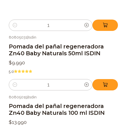
Cantidad
80805031
|
Isdin
Pomada del pañal regeneradora
Zn40 Baby Naturals 50ml ISDIN
$9.990
5.0
Cantidad
80805019
|
Isdin
Pomada del pañal regeneradora
Zn40 Baby Naturals 100 ml ISDIN
$13.990