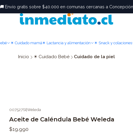
🚚 Envío gratis sobre $40.000 en comunas cercanas a Concepció
Bebé
☀ Cuidado mamá
☀ Lactancia y alimentación
☀ Snack y colaciones
Inicio
☀ Cuidado Bebé
Cuidado de la piel
007527SI
|
Weleda
Aceite de Caléndula Bebé Weleda
$19.990