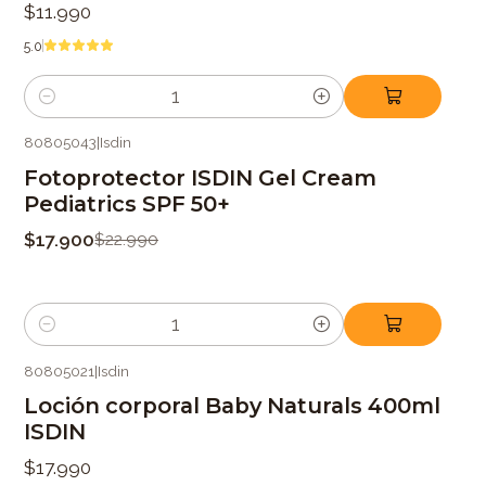
$11.990
5.0
Cantidad
80805043
|
Isdin
-22%
OFF
Fotoprotector ISDIN Gel Cream
Pediatrics SPF 50+
$17.900
$22.990
Cantidad
80805021
|
Isdin
Loción corporal Baby Naturals 400ml
ISDIN
$17.990