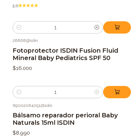
5.0
Cantidad
288685
|
Isdin
Fotoprotector ISDIN Fusion Fluid
Mineral Baby Pediatrics SPF 50
$16.000
Cantidad
690020640512
|
Isdin
Bálsamo reparador perioral Baby
Naturals 15ml ISDIN
$8.990