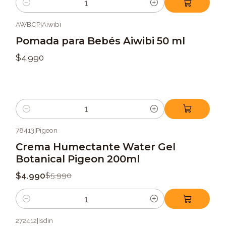
Cantidad
AWBCP
|
Aiwibi
Pomada para Bebés Aiwibi 50 ml
$4.990
Cantidad
78413
|
Pigeon
-17%
OFF
Crema Humectante Water Gel
Botanical Pigeon 200ml
$4.990
$5.990
Cantidad
272412
|
Isdin