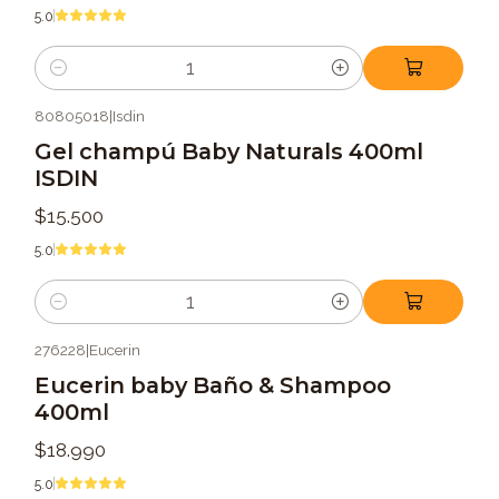
5.0
Cantidad
80805018
|
Isdin
Gel champú Baby Naturals 400ml
ISDIN
$15.500
5.0
Cantidad
276228
|
Eucerin
Eucerin baby Baño & Shampoo
400ml
$18.990
5.0