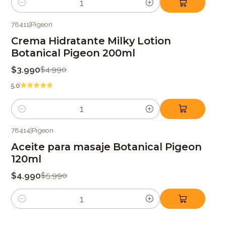
Cantidad
78411
|
Pigeon
-20%
OFF
Crema Hidratante Milky Lotion
Botanical Pigeon 200ml
$3.990
$4.990
5.0
Cantidad
78414
|
Pigeon
-17%
OFF
Aceite para masaje Botanical Pigeon
120ml
$4.990
$5.990
Cantidad