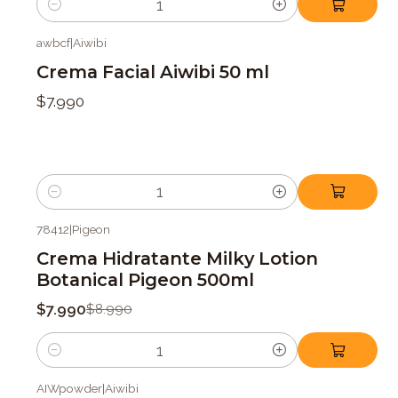
Cantidad
awbcf
|
Aiwibi
Crema Facial Aiwibi 50 ml
$7.990
Cantidad
78412
|
Pigeon
-11%
OFF
Crema Hidratante Milky Lotion
Botanical Pigeon 500ml
$7.990
$8.990
Cantidad
AIWpowder
|
Aiwibi