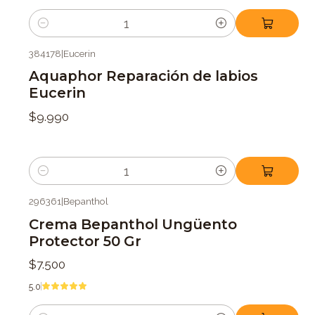
Cantidad
384178
|
Eucerin
Aquaphor Reparación de labios
Eucerin
$9.990
Cantidad
296361
|
Bepanthol
Crema Bepanthol Ungüento
Protector 50 Gr
$7.500
5.0