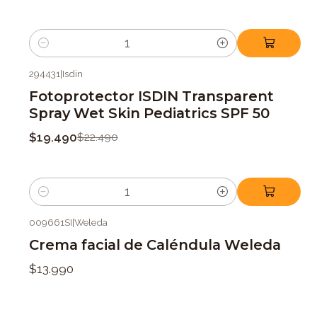
Cantidad
294431
|
Isdin
-13%
OFF
Fotoprotector ISDIN Transparent
Spray Wet Skin Pediatrics SPF 50
$19.490
$22.490
Cantidad
009661SI
|
Weleda
Crema facial de Caléndula Weleda
$13.990