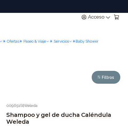
n
Acceso
☀ Ofertas
☀ Paseo & Viaje
☀ Servicios
☀Baby Shower
Filtros
009651SI
|
Weleda
Shampoo y gel de ducha Caléndula
Weleda