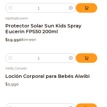
Cantidad
259654
|
Eucerin
-5%
OFF
Protector Solar Sun Kids Spray
Eucerin FPS50 200ml
$19.990
$20.990
Cantidad
AWBLC
|
Aiwibi
Loción Corporal para Bebés Aiwibi
$5.990