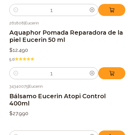
Cantidad
261808
|
Eucerin
Aquaphor Pomada Reparadora de la
piel Eucerin 50 ml
$12.490
5.0
Cantidad
34340075
|
Eucerin
Bálsamo Eucerin Atopi Control
400ml
$27.990