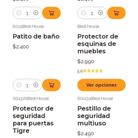
Cantidad
Cantidad
8011
|
Best House
|
Best House
Patito de baño
Protector de
esquinas de
$2.400
muebles
$2.990
5.0
Ver opciones
Cantidad
SG1316
|
Best House
SG1134
|
Best House
Protector de
Pestillo de
seguridad
seguridad
para puertas
multiuso
Tigre
$2.490