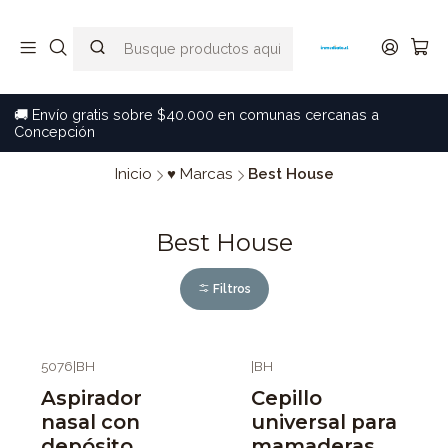
🚚 Envío gratis sobre $40.000 en comunas cercanas a
Concepción
Inicio
♥ Marcas
Best House
Best House
Filtros
5076
|
BH
|
BH
Aspirador
Cepillo
nasal con
universal para
depósito
mamaderas