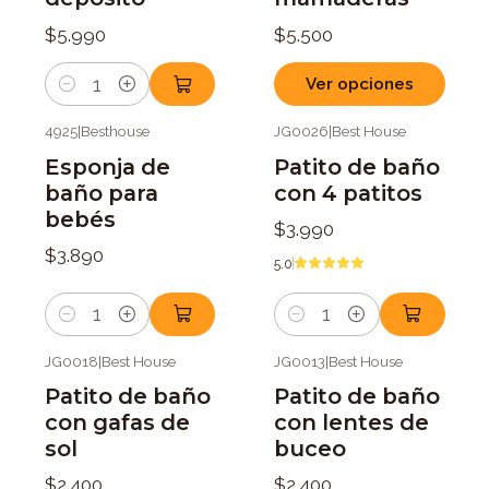
$5.990
$5.500
Ver opciones
Cantidad
4925
|
Besthouse
JG0026
|
Best House
Esponja de
Patito de baño
baño para
con 4 patitos
bebés
$3.990
$3.890
5.0
Cantidad
Cantidad
JG0018
|
Best House
JG0013
|
Best House
Patito de baño
Patito de baño
con gafas de
con lentes de
sol
buceo
$2.400
$2.400