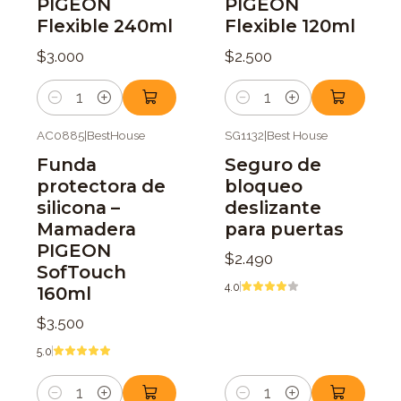
PIGEON
PIGEON
Flexible 240ml
Flexible 120ml
$3.000
$2.500
Cantidad
Cantidad
AC0885
|
BestHouse
SG1132
|
Best House
Funda
Seguro de
protectora de
bloqueo
silicona –
deslizante
Mamadera
para puertas
PIGEON
$2.490
SofTouch
4.0
160ml
$3.500
5.0