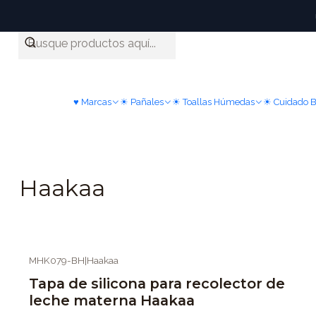
♥ Marcas
☀ Pañales
☀ Toallas Húmedas
☀ Cuidado 
Haakaa
MHK079-BH
|
Haakaa
Tapa de silicona para recolector de
leche materna Haakaa