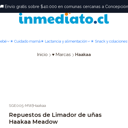
🚚 Envío gratis sobre $40.000 en comunas cercanas a Concepció
Bebé
☀ Cuidado mamá
☀ Lactancia y alimentación
☀ Snack y colaciones
Inicio
♥ Marcas
Haakaa
SGE005-MW
|
Haakaa
Repuestos de Limador de uñas
Haakaa Meadow