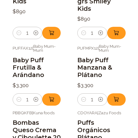
Kids
grs Smiley
Kids
$890
$890
Cantidad
Cantidad
Baby Mum-
Baby Mum-
PUFFAX12
|
PUFMPX12
|
Mum
Mum
Baby Puff
Baby Puff
Frutilla &
Manzana &
Arándano
Plátano
$3.300
$3.300
Cantidad
Cantidad
PBBQKFB
|
Kuna foods
CDOYARA
|
Zazu Foods
Bombas
Puffs
Queso Crema
Orgánicos
y Ciboulette 20
Plátano