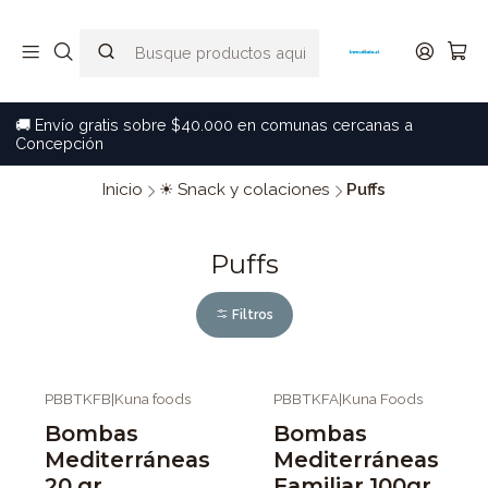
🚚 Envío gratis sobre $40.000 en comunas cercanas a
Concepción
Inicio
☀ Snack y colaciones
Puffs
Puffs
Filtros
PBBTKFB
|
Kuna foods
PBBTKFA
|
Kuna Foods
Bombas
Bombas
Mediterráneas
Mediterráneas
20 gr
Familiar 100gr.