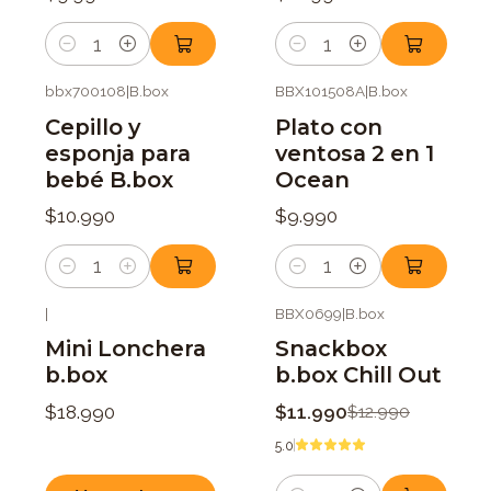
Cantidad
Cantidad
bbx700108
|
B.box
BBX101508A
|
B.box
Cepillo y
Plato con
esponja para
ventosa 2 en 1
bebé B.box
Ocean
$10.990
$9.990
Cantidad
Cantidad
|
BBX0699
|
B.box
-8%
OFF
Mini Lonchera
Snackbox
b.box
b.box Chill Out
$18.990
$11.990
$12.990
5.0