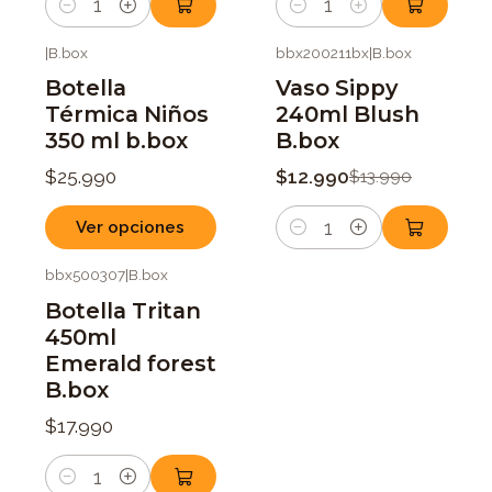
Cantidad
Cantidad
|
B.box
bbx200211bx
|
B.box
-7%
OFF
Botella
Vaso Sippy
Térmica Niños
240ml Blush
350 ml b.box
B.box
$25.990
$12.990
$13.990
Ver opciones
Cantidad
bbx500307
|
B.box
Botella Tritan
450ml
Emerald forest
B.box
$17.990
Cantidad