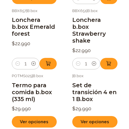
Cantidad
BBX657
|
B.box
BBX651
|
B.box
Lonchera
Lonchera
b.box Emerald
b.box
forest
Strawberry
shake
$22.990
$22.990
Cantidad
Cantidad
POTMS025
|
B.box
|
B.box
Termo para
Set de
comida b.box
transición 4 en
(335 ml)
1 B.box
$29.990
$29.990
Ver opciones
Ver opciones