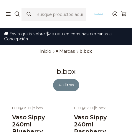
🚚 Envío gratis sobre $40.000 en comunas cercanas a
Concepción
Inicio
♥ Marcas
b.box
b.box
Filtros
BBX501BX
|
b.box
BBX502BX
|
b.box
-7%
OFF
-7%
OFF
Vaso Sippy
Vaso Sippy
240ml
240ml
Blueberry
Raspberry