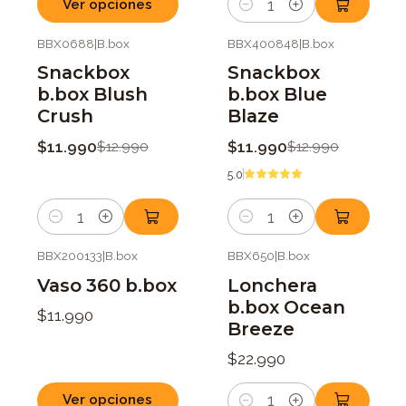
Ver opciones
Cantidad
BBX0688
|
B.box
BBX400848
|
B.box
-8%
OFF
-8%
OFF
Snackbox
Snackbox
b.box Blush
b.box Blue
Crush
Blaze
$11.990
$11.990
$12.990
$12.990
5.0
Cantidad
Cantidad
BBX200133
|
B.box
BBX650
|
B.box
Vaso 360 b.box
Lonchera
b.box Ocean
$11.990
Breeze
$22.990
Ver opciones