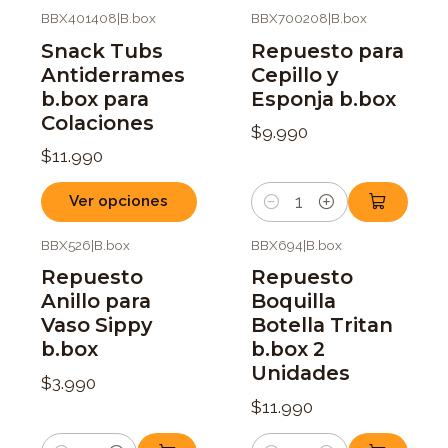
BBX401408
|
B.box
BBX700208
|
B.box
Snack Tubs
Repuesto para
Antiderrames
Cepillo y
b.box para
Esponja b.box
Colaciones
$9.990
$11.990
Ver opciones
Cantidad
BBX526
|
B.box
BBX694
|
B.box
Repuesto
Repuesto
Anillo para
Boquilla
Vaso Sippy
Botella Tritan
b.box
b.box 2
Unidades
$3.990
$11.990