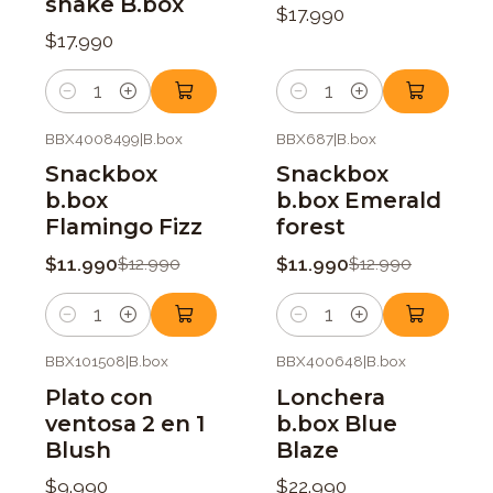
shake B.box
$17.990
$17.990
Cantidad
Cantidad
BBX4008499
|
B.box
BBX687
|
B.box
-8%
OFF
-8%
OFF
Snackbox
Snackbox
b.box
b.box Emerald
Flamingo Fizz
forest
$11.990
$11.990
$12.990
$12.990
Cantidad
Cantidad
BBX101508
|
B.box
BBX400648
|
B.box
Plato con
Lonchera
ventosa 2 en 1
b.box Blue
Blush
Blaze
$9.990
$22.990