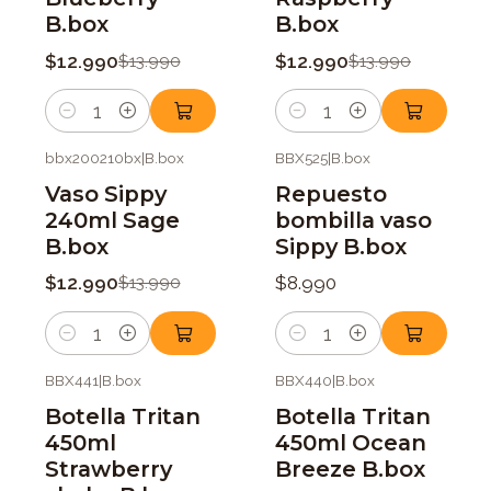
B.box
B.box
$12.990
$12.990
$13.990
$13.990
Cantidad
Cantidad
bbx200210bx
|
B.box
BBX525
|
B.box
-7%
OFF
Vaso Sippy
Repuesto
240ml Sage
bombilla vaso
B.box
Sippy B.box
$12.990
$8.990
$13.990
Cantidad
Cantidad
BBX441
|
B.box
BBX440
|
B.box
Botella Tritan
Botella Tritan
450ml
450ml Ocean
Strawberry
Breeze B.box