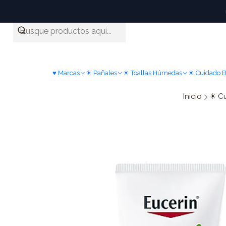
♥ Marcas
☀ Pañales
☀ Toallas Húmedas
☀ Cuidado 
Inicio
☀ C