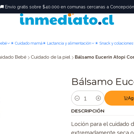
🚚 Envío gratis sobre $40.000 en comunas cercanas a Concepció
Bebé
☀ Cuidado mamá
☀ Lactancia y alimentación
☀ Snack y colaciones
uidado Bebé
Cuidado de la piel
Bálsamo Eucerin Atopi Co
Bálsamo Euce
Ag
Cantidad
DESCRIPCIÓN
Loción para el cuidado di
extremadamente seca o i