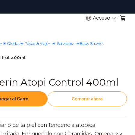
n
Acceso
☀ Ofertas
☀ Paseo & Viaje
☀ Servicios
☀Baby Shower
ntrol 400ml
rin Atopi Control 400ml
regar al Carro
Comprar ahora
ario de la piel con tendencia atópica,
rritada. Enriquecido con Ceramidas, Omega 3 y