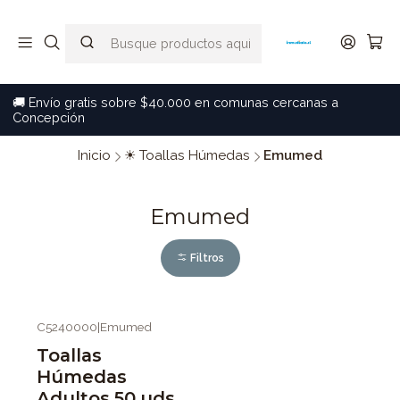
🚚 Envío gratis sobre $40.000 en comunas cercanas a
Concepción
Inicio
☀ Toallas Húmedas
Emumed
Emumed
Filtros
C5240000
|
Emumed
Toallas
Húmedas
Adultos 50 uds