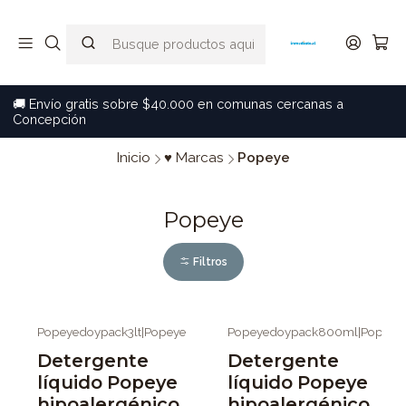
🚚 Envío gratis sobre $40.000 en comunas cercanas a
Concepción
Inicio
♥ Marcas
Popeye
Popeye
Filtros
Popeyedoypack3lt
|
Popeye
Popeyedoypack800ml
|
Popeye
-7%
OFF
-20%
OFF
Detergente
Detergente
líquido Popeye
líquido Popeye
hipoalergénico
hipoalergénico