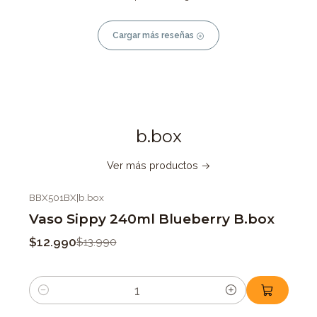
Cargar más reseñas
b.box
Ver más productos
BBX501BX
|
b.box
-7%
OFF
Vaso Sippy 240ml Blueberry B.box
$12.990
$13.990
Cantidad