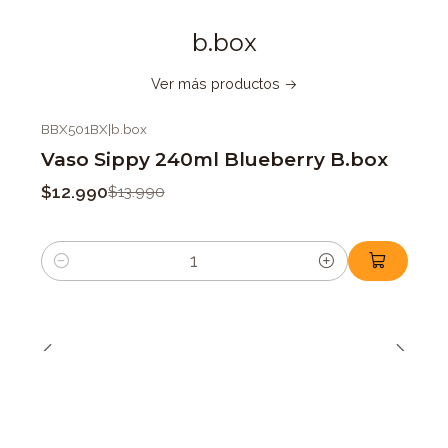
b.box
Ver más productos
BBX501BX
|
b.box
-7%
OFF
Vaso Sippy 240ml Blueberry B.box
$12.990
$13.990
Cantidad