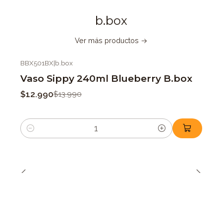
b.box
Ver más productos
BBX501BX
|
b.box
-7%
OFF
Vaso Sippy 240ml Blueberry B.box
$12.990
$13.990
Cantidad