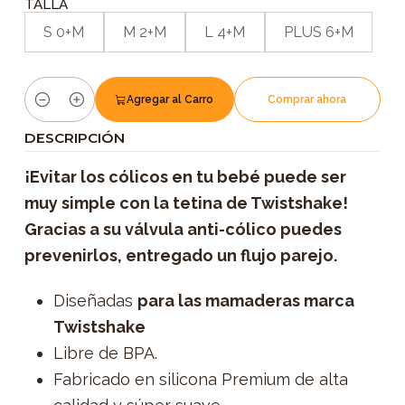
TALLA
S 0+M
M 2+M
L 4+M
PLUS 6+M
Agregar al Carro
Comprar ahora
Cantidad
DESCRIPCIÓN
¡Evitar los cólicos en tu bebé puede ser
muy simple con la tetina de Twistshake!
Gracias a su válvula anti-cólico puedes
prevenirlos, entregado un flujo parejo.
Diseñadas
para las mamaderas marca
Twistshake
Libre de BPA.
Fabricado en silicona Premium de alta