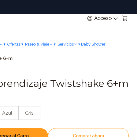
n
Acceso
☀ Ofertas
☀ Paseo & Viaje
☀ Servicios
☀Baby Shower
ke 6+m
aprendizaje Twistshake 6+m
Azul
Gris
regar al Carro
Comprar ahora