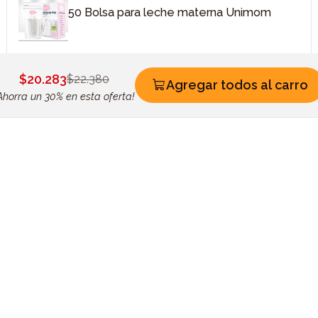
50 Bolsa para leche materna Unimom
$20.283
$22.380
Agregar todos al carro
Ahorra un 30% en esta oferta!