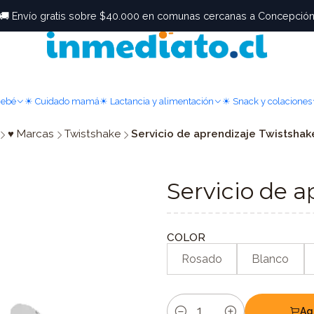
🚚 Envío gratis sobre $40.000 en comunas cercanas a Concepció
Bebé
☀ Cuidado mamá
☀ Lactancia y alimentación
☀ Snack y colaciones
♥ Marcas
Twistshake
Servicio de aprendizaje Twistsha
Servicio de 
COLOR
Rosado
Blanco
Ag