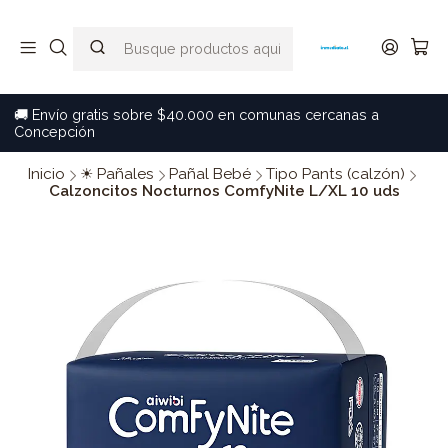
🚚 Envío gratis sobre $40.000 en comunas cercanas a
Concepción
Inicio
☀ Pañales
Pañal Bebé
Tipo Pants (calzón)
Calzoncitos Nocturnos ComfyNite L/XL 10 uds