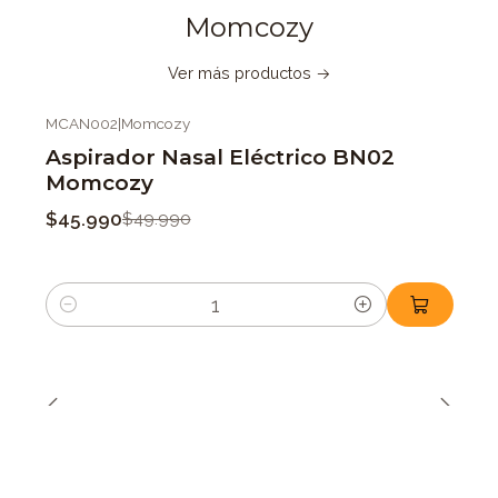
Momcozy
Ver más productos
MCAN002
|
Momcozy
-8%
OFF
Aspirador Nasal Eléctrico BN02
Momcozy
$45.990
$49.990
Cantidad