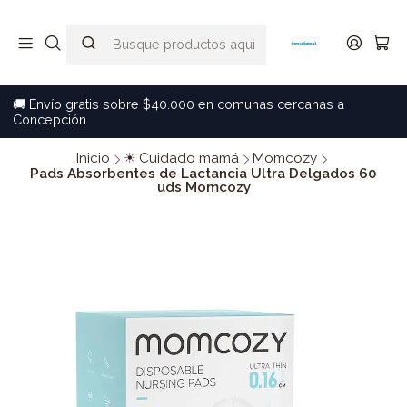
🚚 Envío gratis sobre $40.000 en comunas cercanas a
Concepción
Inicio
☀ Cuidado mamá
Momcozy
Pads Absorbentes de Lactancia Ultra Delgados 60
uds Momcozy