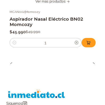
Ver más productos
MCAN002
|
Momcozy
-8%
OFF
Aspirador Nasal Eléctrico BN02
Momcozy
$45.990
$49.990
Cantidad
Síguenos