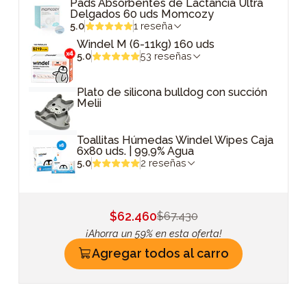
Pads Absorbentes de Lactancia Ultra
Delgados 60 uds Momcozy
5.0
1 reseña
Windel M (6-11kg) 160 uds
5.0
53 reseñas
Plato de silicona bulldog con succión
Melii
Toallitas Húmedas Windel Wipes Caja
6x80 uds. | 99,9% Agua
5.0
2 reseñas
$62.460
$67.430
¡Ahorra un 59% en esta oferta!
Agregar todos al carro