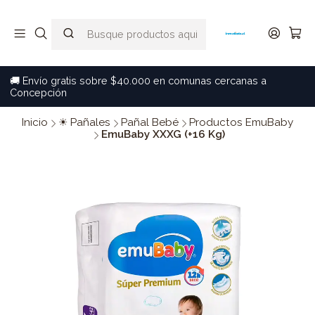
🚚 Envío gratis sobre $40.000 en comunas cercanas a
Concepción
Inicio
☀ Pañales
Pañal Bebé
Productos EmuBaby
EmuBaby XXXG (+16 Kg)