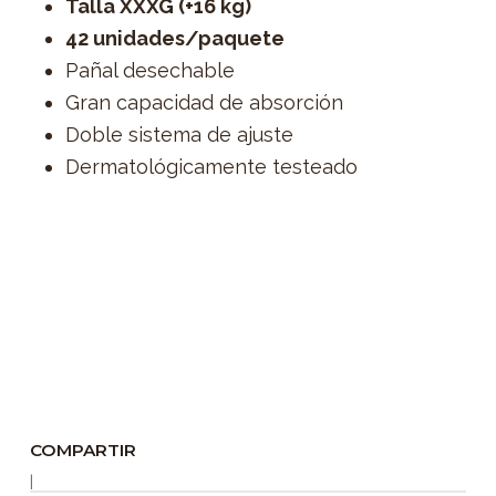
Talla XXXG (+16 kg)
42 unidades/paquete
Pañal desechable
Gran capacidad de absorción
Doble sistema de ajuste
Dermatológicamente testeado
Emubaby Concepción, pañales a domicilio
concepcion, pañales concepción, pañales
talcahuano, pañales hualpén, pañales
chiguayante, paños, pañales gran
concepcion, despacho gratuito, despacho a
domicilio
COMPARTIR
|