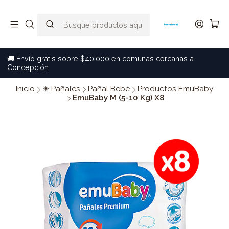
🚚 Envío gratis sobre $40.000 en comunas cercanas a
Concepción
Inicio
☀ Pañales
Pañal Bebé
Productos EmuBaby
EmuBaby M (5-10 Kg) X8