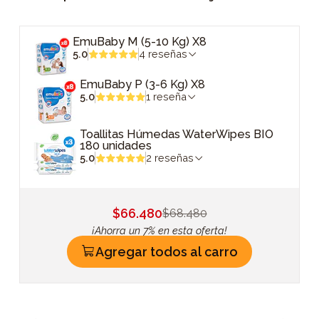
EmuBaby M (5-10 Kg) X8
5.0
4 reseñas
EmuBaby P (3-6 Kg) X8
5.0
1 reseña
Toallitas Húmedas WaterWipes BIO
180 unidades
5.0
2 reseñas
$66.480
$68.480
¡Ahorra un 7% en esta oferta!
Agregar todos al carro