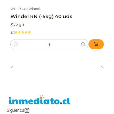
WDLRN40
|
Windel
Windel RN (-5kg) 40 uds
$7.490
4.9
Cantidad
Síguenos