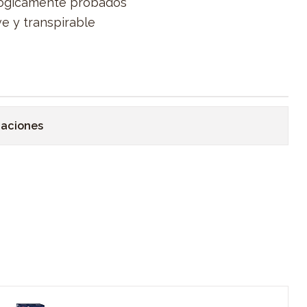
lógicamente probados
e y transpirable
caciones