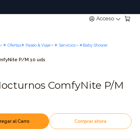
n
Acceso
☀ Ofertas
☀ Paseo & Viaje
☀ Servicios
☀Baby Shower
mfyNite P/M 10 uds
Nocturnos ComfyNite P/M
regar al Carro
Comprar ahora