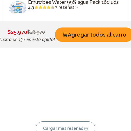
Emuwipes Water 99% agua Pack 160 uds
4.3
3 reseñas
$25.970
$26.970
Agregar todos al carro
Ahorra un 13% en esta oferta!
Cargar más reseñas