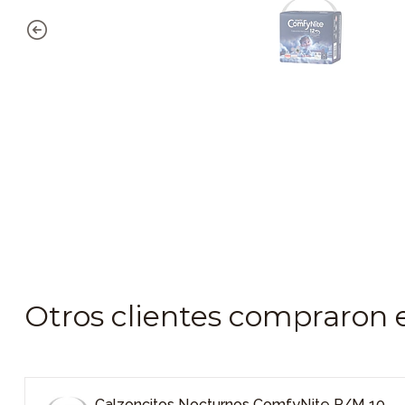
Otros clientes compraron 
Calzoncitos Nocturnos ComfyNite P/M 10