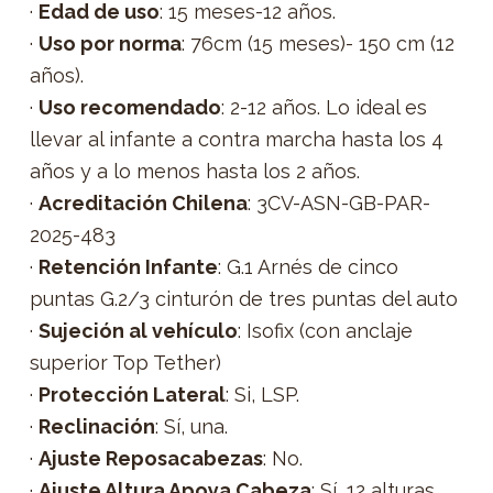
·
Edad de uso
: 15 meses-12 años.
·
Uso por norma
: 76cm (15 meses)- 150 cm (12
años).
·
Uso recomendado
: 2-12 años. Lo ideal es
llevar al infante a contra marcha hasta los 4
años y a lo menos hasta los 2 años.
·
Acreditación Chilena
: 3CV-ASN-GB-PAR-
2025-483
·
Retención Infante
: G.1 Arnés de cinco
puntas G.2/3 cinturón de tres puntas del auto
·
Sujeción al vehículo
: Isofix (con anclaje
superior Top Tether)
·
Protección Lateral
: Si, LSP.
·
Reclinación
: Sí, una.
·
Ajuste Reposacabezas
: No.
·
Ajuste Altura Apoya Cabeza
: Sí, 12 alturas.