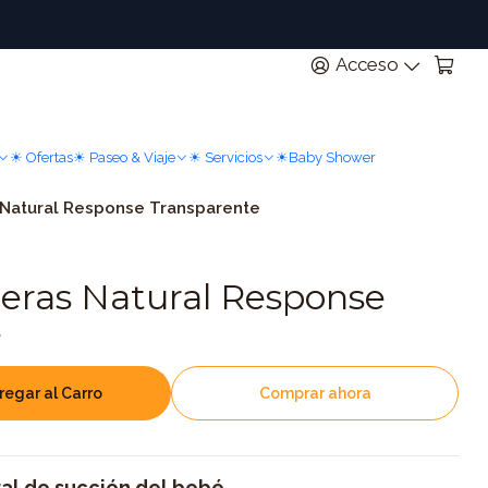
n
Acceso
☀ Ofertas
☀ Paseo & Viaje
☀ Servicios
☀Baby Shower
Natural Response Transparente
eras Natural Response
e
regar al Carro
Comprar ahora
ral de succión del bebé