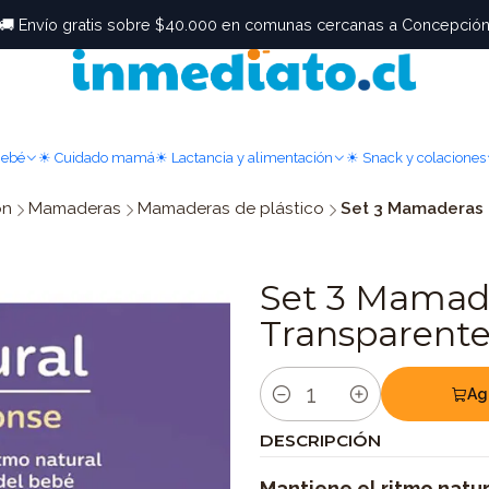
🚚 Envío gratis sobre $40.000 en comunas cercanas a Concepció
Bebé
☀ Cuidado mamá
☀ Lactancia y alimentación
☀ Snack y colaciones
ón
Mamaderas
Mamaderas de plástico
Set 3 Mamaderas 
Set 3 Mamad
Transparent
Ag
Cantidad
DESCRIPCIÓN
Mantiene el ritmo natu