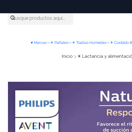
♥ Marcas
☀ Pañales
☀ Toallas Húmedas
☀ Cuidado 
Inicio
☀ Lactancia y alimentaci