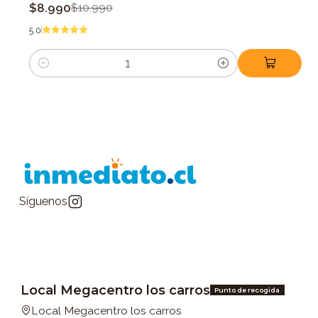
$8.990
$10.990
5.0
Cantidad
Síguenos
Local Megacentro los carros
Punto de recogida
Local Megacentro los carros