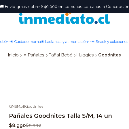
🚚 Envío gratis sobre $40.000 en comunas cercanas a Concepció
Bebé
☀ Cuidado mamá
☀ Lactancia y alimentación
☀ Snack y colaciones
Inicio
☀ Pañales
Pañal Bebé
Huggies
Goodnites
GNSM14
|
Goodnites
-10%
OFF
Pañales Goodnites Talla S/M, 14 un
$8.990
$9.990