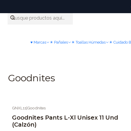
♥ Marcas
☀ Pañales
☀ Toallas Húmedas
☀ Cuidado 
Goodnites
GNXL11
|
Goodnites
-18%
OFF
Goodnites Pants L-Xl Unisex 11 Und
(Calzón)