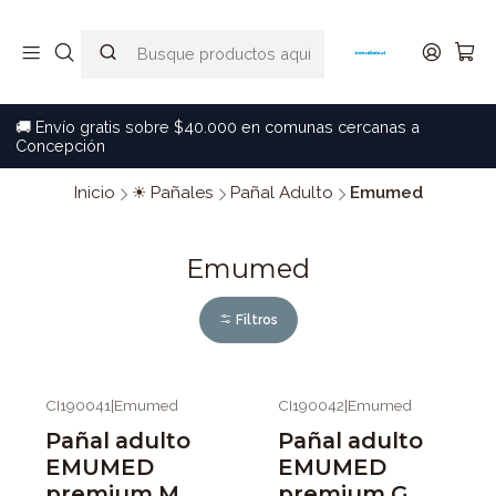
🚚 Envío gratis sobre $40.000 en comunas cercanas a
Concepción
Inicio
☀ Pañales
Pañal Adulto
Emumed
Emumed
Filtros
CI190041
|
Emumed
CI190042
|
Emumed
-11%
OFF
-11%
OFF
Pañal adulto
Pañal adulto
EMUMED
EMUMED
premium M
premium G