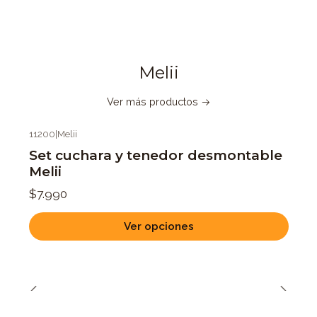
Melii
Ver más productos
11200
|
Melii
Set cuchara y tenedor desmontable
Melii
$7.990
Ver opciones