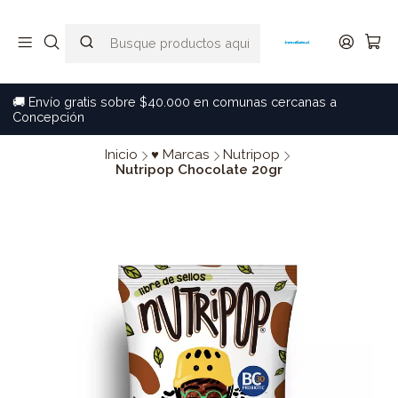
🚚 Envío gratis sobre $40.000 en comunas cercanas a
Concepción
Inicio
♥ Marcas
Nutripop
Nutripop Chocolate 20gr