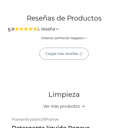
Reseñas de Productos
5.0
1 reseña
Ordenar por
Recién llegados
Cargar más reseñas
Limpieza
Ver más productos
Popeyedoypack3lt
|
Popeye
-7%
OFF
Detergente líquido Popeye