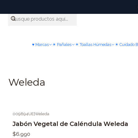
♥ Marcas
☀ Pañales
☀ Toallas Húmedas
☀ Cuidado 
Weleda
009894UE
|
Weleda
Jabón Vegetal de Caléndula Weleda
$6.990