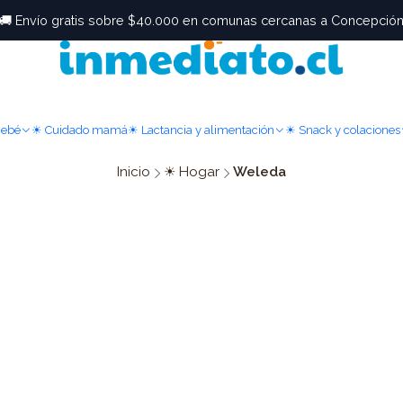
🚚 Envío gratis sobre $40.000 en comunas cercanas a Concepció
Bebé
☀ Cuidado mamá
☀ Lactancia y alimentación
☀ Snack y colaciones
Inicio
☀ Hogar
Weleda