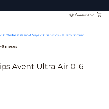
n
Acceso
☀ Ofertas
☀ Paseo & Viaje
☀ Servicios
☀Baby Shower
 0-6 meses
ps Avent Ultra Air 0-6