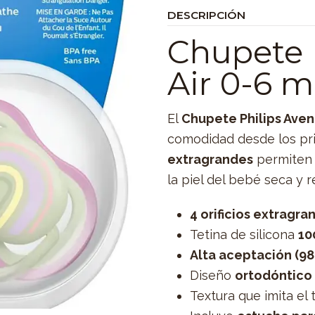
DESCRIPCIÓN
Chupete P
Air 0-6 
El
Chupete Philips Avent
comodidad desde los pr
extragrandes
permiten 
la piel del bebé seca y r
4 orificios extragra
Tetina de silicona
10
Alta aceptación (9
Diseño
ortodóntico
Textura que imita el