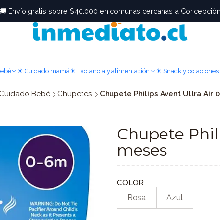
🚚 Envío gratis sobre $40.000 en comunas cercanas a Concepció
Bebé
☀ Cuidado mamá
☀ Lactancia y alimentación
☀ Snack y colaciones
Cuidado Bebé
Chupetes
Chupete Philips Avent Ultra Air
Chupete Phili
meses
COLOR
Rosa
Azul