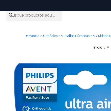
♥ Marcas
☀ Pañales
☀ Toallas Húmedas
☀ Cuidado 
Inicio
☀ 