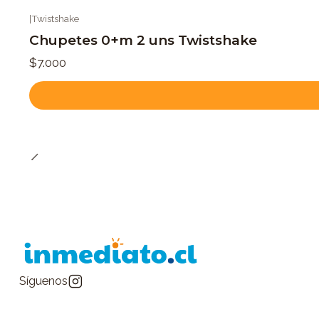
|
Twistshake
Chupetes 0+m 2 uns Twistshake
$7.000
Síguenos